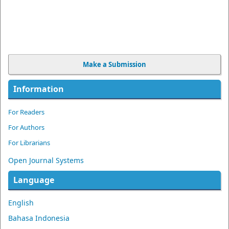
Make a Submission
Information
For Readers
For Authors
For Librarians
Open Journal Systems
Language
English
Bahasa Indonesia