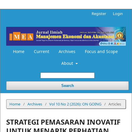
Register
Login
Home
Current
Archives
Focus and Scope
About
Search
Home
/
Archives
/
Vol 10 No 2 (2026): ON GOING
/
Articles
STRATEGI PEMASARAN INOVATIF
UNTUK MENARIK PERHATIAN