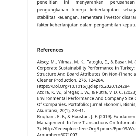
penelitian ini menyarankan perusahaa
pengungkapan kinerja keberlanjutan sebag
stabilitas keuangan, sementara investor dis
faktor keberlanjutan dalam pengambilan keputu
References
Aksoy, M., Yilmaz, M. K., Tatoglu, E., & Basar, M.
Corporate Sustainability Performance In Turkey:
Structure And Board Attributes On Non-Financia
Cleaner Production, 276, 124284.
Https://Doi.Org/10.1016/J.Jclepro.2020.124284
Azdra, K. W., Siregar, I. W., & Putra, V. D. C. (202
Environmental Performance And Company Size O
Of Companies. Portofolio: Jurnal Ekonomi, Bisn
Akuntansi, 20(1), 28–41.
Brigham, E. F., & Houston, J. F. (2019). Fundamen
Management. In Ieee Transactions On Informatio
3). Http://Ieeexplore.Ieee.Org/Lpdocs/Epic03/W
Arnumber=6071007