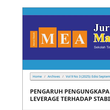
Home
/
Archives
/
Vol 9 No 3 (2025): Edisi Sept
PENGARUH PENGUNGKAPAN
LEVERAGE TERHADAP STAB