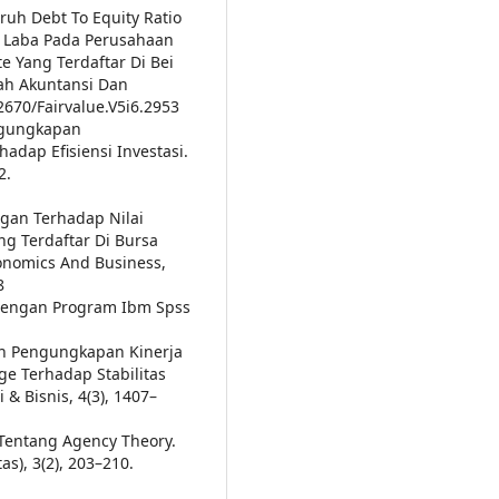
aruh Debt To Equity Ratio
n Laba Pada Perusahaan
e Yang Terdaftar Di Bei
iah Akuntansi Dan
2670/Fairvalue.V5i6.2953
engungkapan
adap Efisiensi Investasi.
2.
angan Terhadap Nilai
g Terdaftar Di Bursa
conomics And Business,
8
te Dengan Program Ibm Spss
ruh Pengungkapan Kinerja
ge Terhadap Stabilitas
 Bisnis, 4(3), 1407–
r Tentang Agency Theory.
s), 3(2), 203–210.