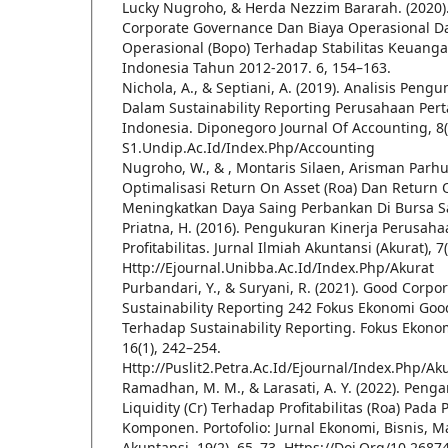
Lucky Nugroho, & Herda Nezzim Bararah. (2020
Corporate Governance Dan Biaya Operasional 
Operasional (Bopo) Terhadap Stabilitas Keuan
Indonesia Tahun 2012-2017. 6, 154–163.
Nichola, A., & Septiani, A. (2019). Analisis Peng
Dalam Sustainability Reporting Perusahaan Pe
Indonesia. Diponegoro Journal Of Accounting, 8(2
S1.Undip.Ac.Id/Index.Php/Accounting
Nugroho, W., & , Montaris Silaen, Arisman Parhus
Optimalisasi Return On Asset (Roa) Dan Return 
Meningkatkan Daya Saing Perbankan Di Bursa Sa
Priatna, H. (2016). Pengukuran Kinerja Perusah
Profitabilitas. Jurnal Ilmiah Akuntansi (Akurat), 7
Http://Ejournal.Unibba.Ac.Id/Index.Php/Akurat
Purbandari, Y., & Suryani, R. (2021). Good Corp
Sustainability Reporting 242 Fokus Ekonomi Go
Terhadap Sustainability Reporting. Fokus Ekonom
16(1), 242–254.
Http://Puslit2.Petra.Ac.Id/Ejournal/Index.Php/Ak
Ramadhan, M. M., & Larasati, A. Y. (2022). Peng
Liquidity (Cr) Terhadap Profitabilitas (Roa) Pad
Komponen. Portofolio: Jurnal Ekonomi, Bisnis, 
Akuntansi, 19(2), 65–73. Https://Doi.Org/10.26874