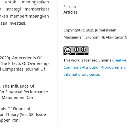
n untuk meningkatkan
Section
ai strategi memperkuat
Articles
arankan mempertimbangkan
san investasi.
Copyright (c) 2025 Jurnal Ilmiah
Manajemen, Ekonomi, & Akuntansi (
 (2020). Antecedents Of
This work is licensed under a
Creative
 The Effects Of Ownership
Commons Attribution-NonCommercia
l Companies. Journal Of
International License
.
3). The Influence Of
n Financial Performance
is, Manajemen Dan
tals Of Financial
n Theory (Vol. 58, Issue
rapper.Htm?