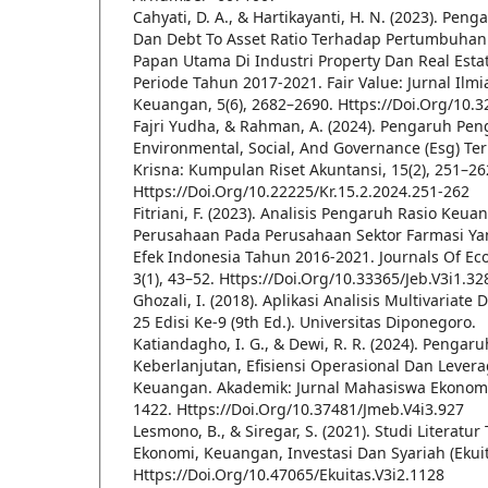
Cahyati, D. A., & Hartikayanti, H. N. (2023). Peng
Dan Debt To Asset Ratio Terhadap Pertumbuha
Papan Utama Di Industri Property Dan Real Estat
Periode Tahun 2017-2021. Fair Value: Jurnal Ilm
Keuangan, 5(6), 2682–2690. Https://Doi.Org/10.3
Fajri Yudha, & Rahman, A. (2024). Pengaruh P
Environmental, Social, And Governance (Esg) Terh
Krisna: Kumpulan Riset Akuntansi, 15(2), 251–26
Https://Doi.Org/10.22225/Kr.15.2.2024.251-262
Fitriani, F. (2023). Analisis Pengaruh Rasio Keu
Perusahaan Pada Perusahaan Sektor Farmasi Yan
Efek Indonesia Tahun 2016-2021. Journals Of E
3(1), 43–52. Https://Doi.Org/10.33365/Jeb.V3i1.32
Ghozali, I. (2018). Aplikasi Analisis Multivaria
25 Edisi Ke-9 (9th Ed.). Universitas Diponegoro.
Katiandagho, I. G., & Dewi, R. R. (2024). Penga
Keberlanjutan, Efisiensi Operasional Dan Levera
Keuangan. Akademik: Jurnal Mahasiswa Ekonomi &
1422. Https://Doi.Org/10.37481/Jmeb.V4i3.927
Lesmono, B., & Siregar, S. (2021). Studi Literatu
Ekonomi, Keuangan, Investasi Dan Syariah (Ekuita
Https://Doi.Org/10.47065/Ekuitas.V3i2.1128