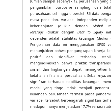
Jumlah sampel sebanyak 12 perusahaan yang dip
pengambilan purposive sampling, dari tota
perusahaan, sehingga diperoleh 36 data peng
masa penelitian. Variabel independen melipu
keberlanjutan (diukur dengan
Global Rep
leverage
(diukur dengan
Debt to Equity Rat
dependen adalah stabilitas keuangan (diuku
Pengolahan data ini menggunakan SPSS vers
menunjukkan bahwa pengungkapan kinerja ke
positif dan signifikan terhadap stabi
mengindikasikan bahwa praktik transparans
sosial, dan lingkungan dapat meningkatkan k
ketahanan finansial perusahaan. Sebaliknya,
le
signifikan terhadap stabilitas keuangan, me
modal yang tinggi tidak menjadi penentu 
keuangan perusahaan farmasi pasca pandemi.
variabel tersebut berpengaruh signifikan terh
meskipun hanya menjelaskan 17,7% variasi stabi