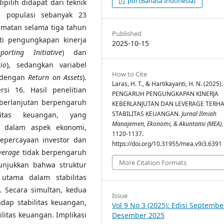
pdf (Bahasa Indonesia)
ilih didapat dari teknik
l populasi sebanyak 23
amatan selama tiga tahun
Published
ti pengungkapan kinerja
2025-10-15
orting Initiative
) dan
io
), sedangkan variabel
How to Cite
r dengan
Return on Assets
).
Laras, H. T., & Hartikayanti, H. N. (2025).
i 16. Hasil penelitian
PENGARUH PENGUNGKAPAN KINERJA
berlanjutan berpengaruh
KEBERLANJUTAN DAN LEVERAGE TERH
STABILITAS KEUANGAN.
Jurnal Ilmiah
litas keuangan, yang
Manajemen, Ekonomi, & Akuntansi (MEA)
i dalam aspek ekonomi,
1120-1137.
epercayaan investor dan
https://doi.org/10.31955/mea.v9i3.6391
verage
tidak berpengaruh
More Citation Formats
nunjukkan bahwa struktur
utama dalam stabilitas
 Secara simultan, kedua
Issue
adap stabilitas keuangan,
Vol 9 No 3 (2025): Edisi Septembe
litas keuangan. Implikasi
Desember 2025