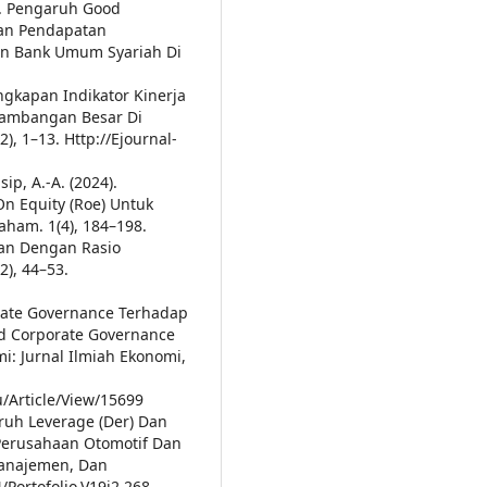
). Pengaruh Good
Dan Pendapatan
gan Bank Umum Syariah Di
ungkapan Indikator Kinerja
rtambangan Besar Di
), 1–13. Http://Ejournal-
ip, A.-A. (2024).
On Equity (Roe) Untuk
ham. 1(4), 184–198.
aan Dengan Rasio
(2), 44–53.
orate Governance Terhadap
od Corporate Governance
i: Jurnal Ilmiah Ekonomi,
u/Article/View/15699
aruh Leverage (Der) Dan
a Perusahaan Otomotif Dan
Manajemen, Dan
/Portofolio.V19i2.268