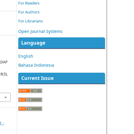
For Readers
For Authors
For Librarians
Open Journal Systems
Language
English
ADAP
Bahasa Indonesia
,
9
(3),
Current Issue
r -