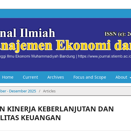
Home
Current
Archives
Focus and Scope
About
ember - Desember 2025
/
Articles
 KINERJA KEBERLANJUTAN DAN
ILITAS KEUANGAN