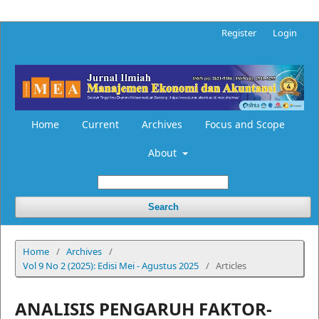
Register
Login
Home
Current
Archives
Focus and Scope
About
Search
Home
/
Archives
/
Vol 9 No 2 (2025): Edisi Mei - Agustus 2025
/
Articles
ANALISIS PENGARUH FAKTOR-