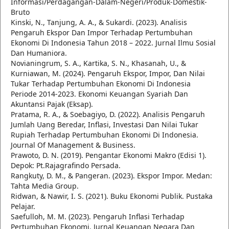
Informasi/Perdagangan-Dalam-Negeri/Produk-Domestik-
Bruto
Kinski, N., Tanjung, A. A., & Sukardi. (2023). Analisis
Pengaruh Ekspor Dan Impor Terhadap Pertumbuhan
Ekonomi Di Indonesia Tahun 2018 – 2022. Jurnal Ilmu Sosial
Dan Humaniora.
Novianingrum, S. A., Kartika, S. N., Khasanah, U., &
Kurniawan, M. (2024). Pengaruh Ekspor, Impor, Dan Nilai
Tukar Terhadap Pertumbuhan Ekonomi Di Indonesia
Periode 2014-2023. Ekonomi Keuangan Syariah Dan
Akuntansi Pajak (Eksap).
Pratama, R. A., & Soebagiyo, D. (2022). Analisis Pengaruh
Jumlah Uang Beredar, Inflasi, Investasi Dan Nilai Tukar
Rupiah Terhadap Pertumbuhan Ekonomi Di Indonesia.
Journal Of Management & Business.
Prawoto, D. N. (2019). Pengantar Ekonomi Makro (Edisi 1).
Depok: Pt.Rajagrafindo Persada.
Rangkuty, D. M., & Pangeran. (2023). Ekspor Impor. Medan:
Tahta Media Group.
Ridwan, & Nawir, I. S. (2021). Buku Ekonomi Publik. Pustaka
Pelajar.
Saefulloh, M. M. (2023). Pengaruh Inflasi Terhadap
Pertumbuhan Ekonomi. Jurnal Keuangan Negara Dan