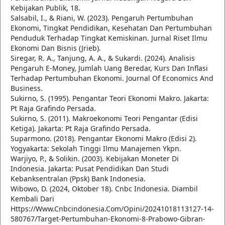
Kebijakan Publik, 18.
Salsabil, I., & Riani, W. (2023). Pengaruh Pertumbuhan
Ekonomi, Tingkat Pendidikan, Kesehatan Dan Pertumbuhan
Penduduk Terhadap Tingkat Kemiskinan. Jurnal Riset Ilmu
Ekonomi Dan Bisnis (Jrieb).
Siregar, R. A., Tanjung, A. A., & Sukardi. (2024). Analisis
Pengaruh E-Money, Jumlah Uang Beredar, Kurs Dan Inflasi
Terhadap Pertumbuhan Ekonomi. Journal Of Economics And
Business.
Sukirno, S. (1995). Pengantar Teori Ekonomi Makro. Jakarta:
Pt Raja Grafindo Persada.
Sukirno, S. (2011). Makroekonomi Teori Pengantar (Edisi
Ketiga). Jakarta: Pt Raja Grafindo Persada.
Suparmono. (2018). Pengantar Ekonomi Makro (Edisi 2).
Yogyakarta: Sekolah Tinggi Ilmu Manajemen Ykpn.
Warjiyo, P., & Solikin. (2003). Kebijakan Moneter Di
Indonesia. Jakarta: Pusat Pendidikan Dan Studi
Kebanksentralan (Ppsk) Bank Indonesia.
Wibowo, D. (2024, Oktober 18). Cnbc Indonesia. Diambil
Kembali Dari
Https://Www.Cnbcindonesia.Com/Opini/20241018113127-14-
580767/Target-Pertumbuhan-Ekonomi-8-Prabowo-Gibran-