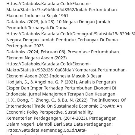
Https://Databoks.Katadata.Co.Id/Ekonomi-
Makro/Statistik/7ea9b6fed5d8362/Inilah-Pertumbuhan-
Ekonomi-Indonesia-Sejak-1961
Databoks. (2023, Juli 28). 10 Negara Dengan Jumlah
Penduduk Terbanyak Di Dunia.
Https://Databoks.Katadata.Co.Id/Demografi/Statistik/15a5294c3
Negara-Dengan-Jumlah-Penduduk-Terbanyak-Di-Dunia-
Pertengahan-2023
Databoks. (2024, Februari 06). Presentase Pertumbuhan
Ekonomi Negara Asean (2023).
Https://Databoks.Katadata.Co.Id/Ekonomi-
Makro/Statistik/932d2610a08fdaf/Komparasi-Pertumbuhan-
Ekonomi-Asean-2023-Indonesia-Masuk-3-Besar
Hodijah, S., & Angelina, G. P. (2021). Analisis Pengaruh
Ekspor Dan Impor Terhadap Pertumbuhan Ekonomi Di
Indonesia. Jurnal Manajemen Terapan Dan Keuangan.
Ji, X., Dong, F., Zheng, C., & Bu, N. (2022). The Influences Of
International Trade On Sustainable Economic Growth: An
Economic Policy Perspective. Sustainability.
Kementerian Perdagangan. (2014-2023). Perdagangan
Dalam Negeri. Diambil Dari Satu Data Perdagangan:
Https://Satudata.Kemendag.Go.Id/Data-