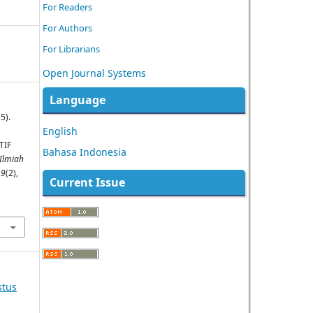
For Readers
For Authors
For Librarians
Open Journal Systems
Language
25).
English
TIF
Bahasa Indonesia
 Ilmiah
,
9
(2),
Current Issue
stus