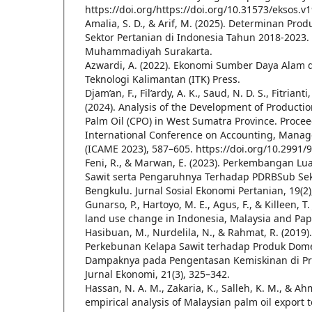
https://doi.org/https://doi.org/10.31573/eksos.v
Amalia, S. D., & Arif, M. (2025). Determinan Pr
Sektor Pertanian di Indonesia Tahun 2018-2023. 
Muhammadiyah Surakarta.
Azwardi, A. (2022). Ekonomi Sumber Daya Alam d
Teknologi Kalimantan (ITK) Press.
Djam’an, F., Fil’ardy, A. K., Saud, N. D. S., Fitrianti
(2024). Analysis of the Development of Producti
Palm Oil (CPO) in West Sumatra Province. Procee
International Conference on Accounting, Mana
(ICAME 2023), 587–605. https://doi.org/10.2991/
Feni, R., & Marwan, E. (2023). Perkembangan Lu
Sawit serta Pengaruhnya Terhadap PDRBSub Sek
Bengkulu. Jurnal Sosial Ekonomi Pertanian, 19(2)
Gunarso, P., Hartoyo, M. E., Agus, F., & Killeen, T.
land use change in Indonesia, Malaysia and Pa
Hasibuan, M., Nurdelila, N., & Rahmat, R. (2019)
Perkebunan Kelapa Sawit terhadap Produk Domes
Dampaknya pada Pengentasan Kemiskinan di Pro
Jurnal Ekonomi, 21(3), 325–342.
Hassan, N. A. M., Zakaria, K., Salleh, K. M., & Ah
empirical analysis of Malaysian palm oil export 