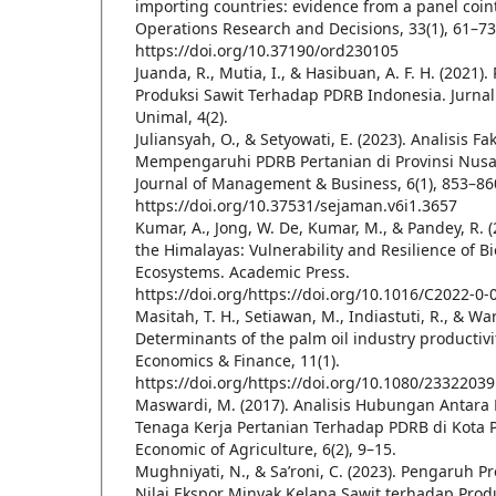
importing countries: evidence from a panel coin
Operations Research and Decisions, 33(1), 61–73
https://doi.org/10.37190/ord230105
Juanda, R., Mutia, I., & Hasibuan, A. F. H. (2021
Produksi Sawit Terhadap PDRB Indonesia. Jurna
Unimal, 4(2).
Juliansyah, O., & Setyowati, E. (2023). Analisis F
Mempengaruhi PDRB Pertanian di Provinsi Nusa 
Journal of Management & Business, 6(1), 853–86
https://doi.org/10.37531/sejaman.v6i1.3657
Kumar, A., Jong, W. De, Kumar, M., & Pandey, R. 
the Himalayas: Vulnerability and Resilience of Bi
Ecosystems. Academic Press.
https://doi.org/https://doi.org/10.1016/C2022-0-
Masitah, T. H., Setiawan, M., Indiastuti, R., & Wa
Determinants of the palm oil industry productivi
Economics & Finance, 11(1).
https://doi.org/https://doi.org/10.1080/2332203
Maswardi, M. (2017). Analisis Hubungan Antara
Tenaga Kerja Pertanian Terhadap PDRB di Kota Po
Economic of Agriculture, 6(2), 9–15.
Mughniyati, N., & Sa’roni, C. (2023). Pengaruh P
Nilai Ekspor Minyak Kelapa Sawit terhadap Pro