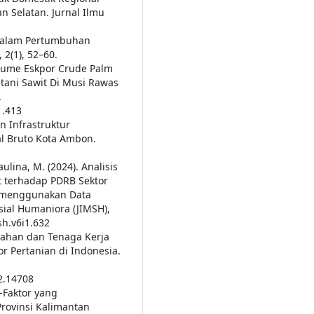
n Selatan. Jurnal Ilmu
n dalam Pertumbuhan
2(1), 52–60.
Volume Eskpor Crude Palm
tani Sawit Di Musi Rawas
.
1.413
n Infrastruktur
l Bruto Kota Ambon.
aulina, M. (2024). Analisis
t terhadap PDRB Sektor
a menggunakan Data
ial Humaniora (JIMSH),
sh.v6i1.632
 Lahan dan Tenaga Kerja
r Pertanian di Indonesia.
i2.14708
r-Faktor yang
rovinsi Kalimantan