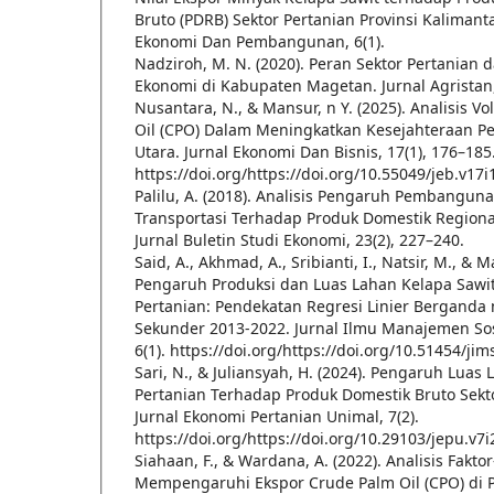
Bruto (PDRB) Sektor Pertanian Provinsi Kalimanta
Ekonomi Dan Pembangunan, 6(1).
Nadziroh, M. N. (2020). Peran Sektor Pertania
Ekonomi di Kabupaten Magetan. Jurnal Agristan, 
Nusantara, N., & Mansur, n Y. (2025). Analisis 
Oil (CPO) Dalam Meningkatkan Kesejahteraan Pe
Utara. Jurnal Ekonomi Dan Bisnis, 17(1), 176–185
https://doi.org/https://doi.org/10.55049/jeb.v17i
Palilu, A. (2018). Analisis Pengaruh Pembanguna
Transportasi Terhadap Produk Domestik Regiona
Jurnal Buletin Studi Ekonomi, 23(2), 227–240.
Said, A., Akhmad, A., Sribianti, I., Natsir, M., & M
Pengaruh Produksi dan Luas Lahan Kelapa Sawi
Pertanian: Pendekatan Regresi Linier Bergand
Sekunder 2013-2022. Jurnal Ilmu Manajemen Sos
6(1). https://doi.org/https://doi.org/10.51454/jim
Sari, N., & Juliansyah, H. (2024). Pengaruh Luas
Pertanian Terhadap Produk Domestik Bruto Sekto
Jurnal Ekonomi Pertanian Unimal, 7(2).
https://doi.org/https://doi.org/10.29103/jepu.v7
Siahaan, F., & Wardana, A. (2022). Analisis Fakto
Mempengaruhi Ekspor Crude Palm Oil (CPO) di P