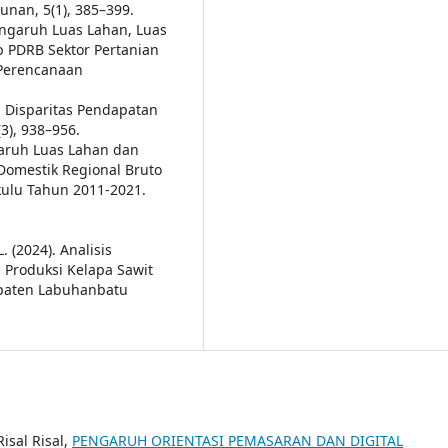
unan, 5(1), 385–399.
 Pengaruh Luas Lahan, Luas
p PDRB Sektor Pertanian
 Perencanaan
tu Disparitas Pendapatan
3), 938–956.
engaruh Luas Lahan dan
Domestik Regional Bruto
kulu Tahun 2011-2021.
L. (2024). Analisis
 Produksi Kelapa Sawit
paten Labuhanbatu
isal Risal,
PENGARUH ORIENTASI PEMASARAN DAN DIGITAL