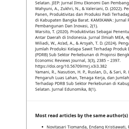
Selatan. JIEP: Jurnal Ilmu Ekonomi Dan Pembang
Wahyuni, A., Zukhri, N., & Valeriani, D. (2022).
Panen, Produktivitas dan Produksi Padi Terhada
di Kabupaten Bangka Barat. KAMIKAWA : Jurnal
Pembangunan Dan Inovasi, 2(1).
Warsito, T. (2020). Produktivitas Sebagai Penen
Antar Daerah di Indonesia. Jurnal Ilmiah MEA, 4(
Wiliadi, W., As’ad, A., & Arsyah, T. D. (2024). P
Jumlah Produksi Kelapa Sawit Terhadap Produk 
(PDRB) Sub Sektor Perkebunan di Propinsi Beng
Economic Reviews Journal, 3(3), 2385 – 2397.
https://doi.org/10.56709/mrj.v3i3.382
Yamani, R., Nasution, H. P., Ruslan, D., & Sari, R. 
Pengaruh Luas Lahan, Tenaga Kerja, dan Jumlah
Terhadap PDRB Sub Sektor Perkebunan di Kabu
Selatan. Jurnal Edunomika, 8(1).
Most read articles by the same author(s)
Novitasari Tiomanda, Endang Kristiawati, R