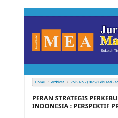
Home
/
Archives
/
Vol 9 No 2 (2025): Edisi Mei - 
PERAN STRATEGIS PERKEB
INDONESIA : PERSPEKTIF 