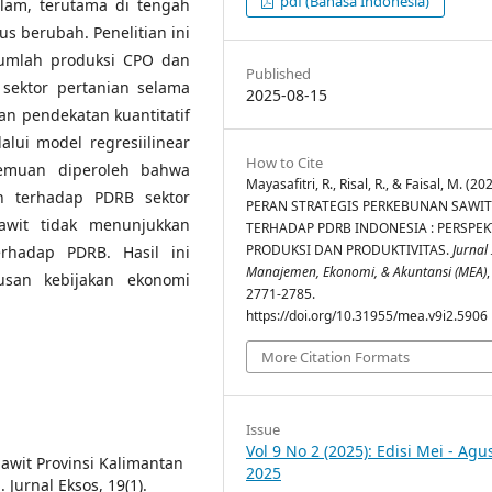
pdf (Bahasa Indonesia)
am, terutama di tengah
s berubah. Penelitian ini
jumlah produksi CPO dan
Published
sektor pertanian selama
2025-08-15
n pendekatan kuantitatif
alui model regresiilinear
How to Cite
Temuan diperoleh bahwa
Mayasafitri, R., Risal, R., & Faisal, M. (20
n terhadap PDRB sektor
PERAN STRATEGIS PERKEBUNAN SAWIT
sawit tidak menunjukkan
TERHADAP PDRB INDONESIA : PERSPEK
PRODUKSI DAN PRODUKTIVITAS.
Jurnal
erhadap PDRB. Hasil ini
Manajemen, Ekonomi, & Akuntansi (MEA)
san kebijakan ekonomi
2771-2785.
https://doi.org/10.31955/mea.v9i2.5906
More Citation Formats
Issue
Vol 9 No 2 (2025): Edisi Mei - Agu
 Sawit Provinsi Kalimantan
2025
Jurnal Eksos, 19(1).