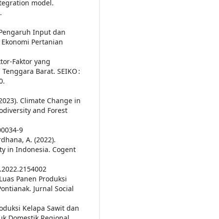
tegration model.
.
). Pengaruh Input dan
l Ekonomi Pertanian
aktor-Faktor yang
Tenggara Barat. SEIKO :
0.
(2023). Climate Change in
odiversity and Forest
00034-9
rdhana, A. (2022).
ty in Indonesia. Cogent
9.2022.2154002
 Luas Panen Produksi
ntianak. Jurnal Social
roduksi Kelapa Sawit dan
duk Domestik Regional