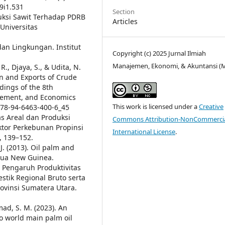
19i1.531
Section
oduksi Sawit Terhadap PDRB
Articles
Universitas
an Lingkungan. Institut
Copyright (c) 2025 Jurnal Ilmiah
Manajemen, Ekonomi, & Akuntansi (
, R., Djaya, S., & Udita, N.
on and Exports of Crude
dings of the 8th
gement, and Economics
This work is licensed under a
Creative
978-94-6463-400-6_45
as Areal dan Produksi
Commons Attribution-NonCommercia
tor Perkebunan Propinsi
International License
.
, 139–152.
 J. (2013). Oil palm and
pua New Guinea.
. Pengaruh Produktivitas
tik Regional Bruto serta
vinsi Sumatera Utara.
mad, S. M. (2023). An
to world main palm oil