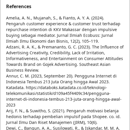
References
Amelia, A. N., Mujanah, S., & Fianto, A. Y. A. (2024).
Pengaruh customer experience & customer trust terhadap
repurchase intention di KKV Makassar dengan impulsive
buying sebagai mediator. Jurnal Ilmiah Ecobuss: Jurnal
Ilmiah Ilmu Ekonomi dan Bisnis, 12(2), 105–119.
Adzani, R. A. K., & Premananto, G. C. (2023). The Influence of
Advertising Creativity, Credibility, Lack of Irritation,
Informativeness, and Entertainment on Consumer Attitudes
Towards Brand on Gojek Advertising. Southeast Asian
Business Review.
Annur, C. M. (2023, September 20). Pengguna Internet di
Indonesia Tembus 213 Juta Orang hingga Awal 2023.
Katadata. https://databoks.katadata.co.id/teknologi-
telekomunikasi/statistik/d109a45f4409c34/pengguna-
internet-di-indonesia-tembus-213-juta-orang-hingga-awal-
2023
Arij, F. N., & Suwitho, S. (2021). Pengaruh motivasi belanja
hedonis terhadap pembelian impulsif pada Shopee. co. id.
Jurnal Ilmu Dan Riset Manajemen (JIRM), 10(6).
Dewi, C., Bangun, A. A., Susilowati, R., & Iskandar, M. M. A.