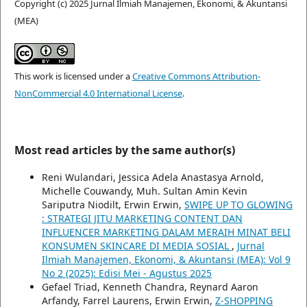
Copyright (c) 2025 Jurnal Ilmiah Manajemen, Ekonomi, & Akuntansi
(MEA)
This work is licensed under a
Creative Commons Attribution-
NonCommercial 4.0 International License
.
Most read articles by the same author(s)
Reni Wulandari, Jessica Adela Anastasya Arnold,
Michelle Couwandy, Muh. Sultan Amin Kevin
Sariputra Niodilt, Erwin Erwin,
SWIPE UP TO GLOWING
: STRATEGI JITU MARKETING CONTENT DAN
INFLUENCER MARKETING DALAM MERAIH MINAT BELI
KONSUMEN SKINCARE DI MEDIA SOSIAL
,
Jurnal
Ilmiah Manajemen, Ekonomi, & Akuntansi (MEA): Vol 9
No 2 (2025): Edisi Mei - Agustus 2025
Gefael Triad, Kenneth Chandra, Reynard Aaron
Arfandy, Farrel Laurens, Erwin Erwin,
Z-SHOPPING