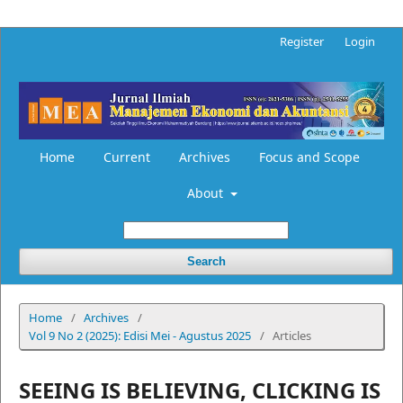
Register
Login
Home
Current
Archives
Focus and Scope
About
Search
Home
/
Archives
/
Vol 9 No 2 (2025): Edisi Mei - Agustus 2025
/
Articles
SEEING IS BELIEVING, CLICKING IS