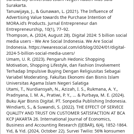
Surakarta.
Tanuwijaya, J., & Gunawan, L. (2021). The Influence of
Advertising Value towards the Purchase Intention of
MORA.id’s Products. Jurnal Entrepreneur dan
Entrepreneurship, 10(1), 77–92.
Thompson, A. (2024, August 28). Digital 2024: 5 billion social
media users - We Are Social Indonesia. We Are Social
Indonesia. https://wearesocial.com/id/blog/2024/01/digital-
2024-5-billion-social-media-users/
Umam, U. R. (2023). Pengaruh Hedonic Shopping
Motivation, Shopping Lifestyle, dan Fashion Involvement
Terhadap Impulsive Buying Dengan Religiusitas Sebagai
Variabel Moderating. Fakultas Ekonomi dan Bisnis Islam
Universitas Agama Islam Negeri Salatiga
Utami, T., Nurdiansyah, N., Azizah, I. S., Rukmana, A. Y.,
Pradnyana, I. M. A., Pratiwi, P. Y., ... & Purbaya, M. E. (2024).
Buku Ajar Bisnis Digital. PT. Sonpedia Publishing Indonesia.
Windiarti, S., & Suwandi, S. (2022). THE EFFECT OF SERVICE
QUALITY AND TRUST ON CUSTOMER SATISFACTION AT BCA
KCP JAKARTA 26. International Journal of Economics,
Business and Accounting Research (IJEBAR), 6(4), 1852-1864.
Yid, & Yid. (2024, October 22). Survei Twilio: 56% konsumen