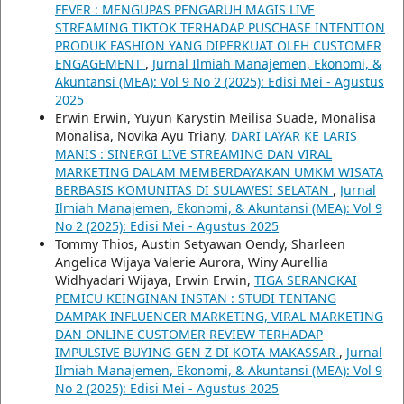
FEVER : MENGUPAS PENGARUH MAGIS LIVE
STREAMING TIKTOK TERHADAP PUSCHASE INTENTION
PRODUK FASHION YANG DIPERKUAT OLEH CUSTOMER
ENGAGEMENT
,
Jurnal Ilmiah Manajemen, Ekonomi, &
Akuntansi (MEA): Vol 9 No 2 (2025): Edisi Mei - Agustus
2025
Erwin Erwin, Yuyun Karystin Meilisa Suade, Monalisa
Monalisa, Novika Ayu Triany,
DARI LAYAR KE LARIS
MANIS : SINERGI LIVE STREAMING DAN VIRAL
MARKETING DALAM MEMBERDAYAKAN UMKM WISATA
BERBASIS KOMUNITAS DI SULAWESI SELATAN
,
Jurnal
Ilmiah Manajemen, Ekonomi, & Akuntansi (MEA): Vol 9
No 2 (2025): Edisi Mei - Agustus 2025
Tommy Thios, Austin Setyawan Oendy, Sharleen
Angelica Wijaya Valerie Aurora, Winy Aurellia
Widhyadari Wijaya, Erwin Erwin,
TIGA SERANGKAI
PEMICU KEINGINAN INSTAN : STUDI TENTANG
DAMPAK INFLUENCER MARKETING, VIRAL MARKETING
DAN ONLINE CUSTOMER REVIEW TERHADAP
IMPULSIVE BUYING GEN Z DI KOTA MAKASSAR
,
Jurnal
Ilmiah Manajemen, Ekonomi, & Akuntansi (MEA): Vol 9
No 2 (2025): Edisi Mei - Agustus 2025