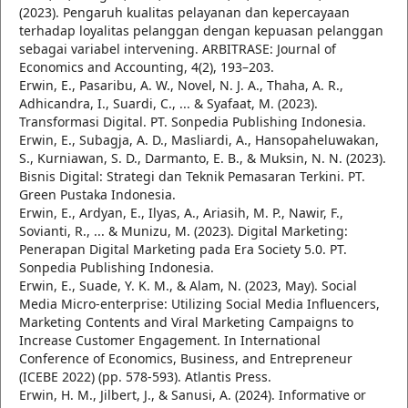
(2023). Pengaruh kualitas pelayanan dan kepercayaan
terhadap loyalitas pelanggan dengan kepuasan pelanggan
sebagai variabel intervening. ARBITRASE: Journal of
Economics and Accounting, 4(2), 193–203.
Erwin, E., Pasaribu, A. W., Novel, N. J. A., Thaha, A. R.,
Adhicandra, I., Suardi, C., ... & Syafaat, M. (2023).
Transformasi Digital. PT. Sonpedia Publishing Indonesia.
Erwin, E., Subagja, A. D., Masliardi, A., Hansopaheluwakan,
S., Kurniawan, S. D., Darmanto, E. B., & Muksin, N. N. (2023).
Bisnis Digital: Strategi dan Teknik Pemasaran Terkini. PT.
Green Pustaka Indonesia.
Erwin, E., Ardyan, E., Ilyas, A., Ariasih, M. P., Nawir, F.,
Sovianti, R., ... & Munizu, M. (2023). Digital Marketing:
Penerapan Digital Marketing pada Era Society 5.0. PT.
Sonpedia Publishing Indonesia.
Erwin, E., Suade, Y. K. M., & Alam, N. (2023, May). Social
Media Micro-enterprise: Utilizing Social Media Influencers,
Marketing Contents and Viral Marketing Campaigns to
Increase Customer Engagement. In International
Conference of Economics, Business, and Entrepreneur
(ICEBE 2022) (pp. 578-593). Atlantis Press.
Erwin, H. M., Jilbert, J., & Sanusi, A. (2024). Informative or