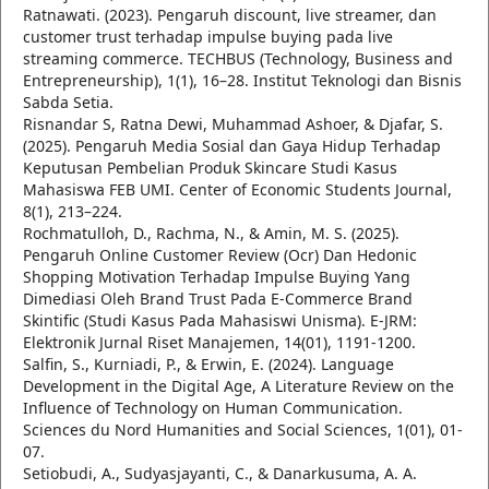
Ratnawati. (2023). Pengaruh discount, live streamer, dan
customer trust terhadap impulse buying pada live
streaming commerce. TECHBUS (Technology, Business and
Entrepreneurship), 1(1), 16–28. Institut Teknologi dan Bisnis
Sabda Setia.
Risnandar S, Ratna Dewi, Muhammad Ashoer, & Djafar, S.
(2025). Pengaruh Media Sosial dan Gaya Hidup Terhadap
Keputusan Pembelian Produk Skincare Studi Kasus
Mahasiswa FEB UMI. Center of Economic Students Journal,
8(1), 213–224.
Rochmatulloh, D., Rachma, N., & Amin, M. S. (2025).
Pengaruh Online Customer Review (Ocr) Dan Hedonic
Shopping Motivation Terhadap Impulse Buying Yang
Dimediasi Oleh Brand Trust Pada E-Commerce Brand
Skintific (Studi Kasus Pada Mahasiswi Unisma). E-JRM:
Elektronik Jurnal Riset Manajemen, 14(01), 1191-1200.
Salfin, S., Kurniadi, P., & Erwin, E. (2024). Language
Development in the Digital Age, A Literature Review on the
Influence of Technology on Human Communication.
Sciences du Nord Humanities and Social Sciences, 1(01), 01-
07.
Setiobudi, A., Sudyasjayanti, C., & Danarkusuma, A. A.