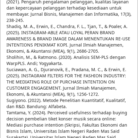
(2021). Pengaruh pengalaman pelanggan, kualitas layanan
dan kepercayaan pelanggan terhadap kesediaan untuk
membayar. Jurnal Bisnis, Manajemen dan Informatika, 17(3),
238-245.
Shadiq, M. A., Erwin, E., Chandra, F. L., Tjan, T., & Poaler, A.
(2025). INSTAGRAM-ABLE ATAU LOYAL PERAN BRAND
AWARENESS & BRAND IMAGE DALAM MENENTUKAN RE-USE
INTENTIONS PENIKMAT KOPI. Jurnal Ilmiah Manajemen,
Ekonomi, & Akuntansi (MEA), 9(1), 2686-2705.
Sholihin, M., & Ratmono. (2020). Analisis SEM-PLS dengan
WarpPLS. Andi; Yogyakarta.
Suciawan, A. G., Djuranovik, E., Pradana, M. C., & Erwin, E.
(2025). INSTAGRAM FILTERS FOR THE FASHION INDUSTRY:
THE MEDIATING ROLE OF PURCHASE INTENTION ON
CUSTOMER ENGAGEMENT. Jurnal Ilmiah Manajemen,
Ekonomi, & Akuntansi (MEA), 9(1), 1256-1272.
Sugiyono. (2022). Metode Penelitian Kuantitatif, Kualitatif,
dan R&D. Bandung: Alfabeta.
Tamtama, Y. (2024). Perceived usefulness terhadap buying
decision pembelian tiket konser musik secara online:
Mediasi purchase intention (Skripsi, Fakultas Ekonomi dan
Bisnis Islam, Universitas Islam Negeri Raden Mas Said
Surakarta). Universitas Islam Negeri Raden Mas Said