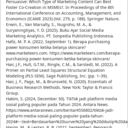
Persuasive: Which Type of Marketing Content Can Best
Foster Co-Creation in MSMEs?. In Proceedings of the 8th
International Conference on Accounting, Management, and
Economics (ICAME 2023) (Vol. 279, p. 188). Springer Nature.
Erwin, E., Van Marsally, S., Nugroho, M. A., &
Suryaningtiyas, Y. D. (2025). Buku Ajar Social Media
Marketing Analytics. PT. Sonpedia Publishing Indonesia.
Hafiz, M. P. A. (2022, September 1). Berapa purchasing
power konsumen ketika belanja skincare?
www.marketeers.com. https://www.marketeers.com/berapa-
purchasing-power-konsumen-ketika-belanja-skincare/
Hair, J.F., Hult, G.T.M., Ringle, C.M., & Sarstedt, M. (2022). A
Primer on Partial Least Squares Structural Equation
Modeling (PLS-SEM). Sage Publishing, Inc. (pp. 1–39).
Hair, J. F., Page, M., & Brunsveld, N. (2020). Essentials of
Business Research Methods. New York: Taylor & Francis
Group.
Hakim, S. (2024, December 30). TikTok jadi platform media
sosial paling populer pada Tahun 2024. Antara News.
https://www.antaranews.com/berita/4556802/tiktok-jadi-
platform-media-sosial-paling-populer-pada-tahun-
2024#:~:text=Berdasarkan%20survei%20yang%20dikutip%20da
Hasim, M., & Lestari, R. B. (2022, September). Pengaruh