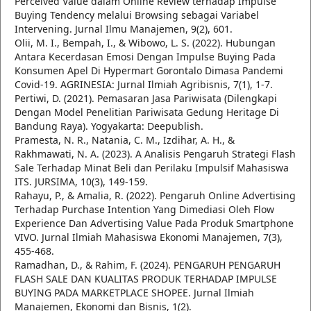
Perceived Value dalam Online Review terhadap Impulse
Buying Tendency melalui Browsing sebagai Variabel
Intervening. Jurnal Ilmu Manajemen, 9(2), 601.
Olii, M. I., Bempah, I., & Wibowo, L. S. (2022). Hubungan
Antara Kecerdasan Emosi Dengan Impulse Buying Pada
Konsumen Apel Di Hypermart Gorontalo Dimasa Pandemi
Covid-19. AGRINESIA: Jurnal Ilmiah Agribisnis, 7(1), 1-7.
Pertiwi, D. (2021). Pemasaran Jasa Pariwisata (Dilengkapi
Dengan Model Penelitian Pariwisata Gedung Heritage Di
Bandung Raya). Yogyakarta: Deepublish.
Pramesta, N. R., Natania, C. M., Izdihar, A. H., &
Rakhmawati, N. A. (2023). A Analisis Pengaruh Strategi Flash
Sale Terhadap Minat Beli dan Perilaku Impulsif Mahasiswa
ITS. JURSIMA, 10(3), 149-159.
Rahayu, P., & Amalia, R. (2022). Pengaruh Online Advertising
Terhadap Purchase Intention Yang Dimediasi Oleh Flow
Experience Dan Advertising Value Pada Produk Smartphone
VIVO. Jurnal Ilmiah Mahasiswa Ekonomi Manajemen, 7(3),
455-468.
Ramadhan, D., & Rahim, F. (2024). PENGARUH PENGARUH
FLASH SALE DAN KUALITAS PRODUK TERHADAP IMPULSE
BUYING PADA MARKETPLACE SHOPEE. Jurnal Ilmiah
Manajemen, Ekonomi dan Bisnis, 1(2).