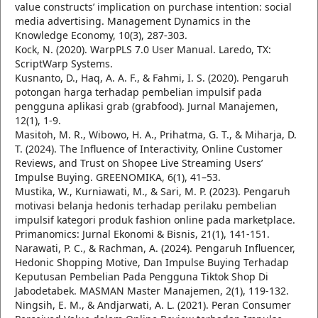
value constructs’ implication on purchase intention: social
media advertising. Management Dynamics in the
Knowledge Economy, 10(3), 287-303.
Kock, N. (2020). WarpPLS 7.0 User Manual. Laredo, TX:
ScriptWarp Systems.
Kusnanto, D., Haq, A. A. F., & Fahmi, I. S. (2020). Pengaruh
potongan harga terhadap pembelian impulsif pada
pengguna aplikasi grab (grabfood). Jurnal Manajemen,
12(1), 1-9.
Masitoh, M. R., Wibowo, H. A., Prihatma, G. T., & Miharja, D.
T. (2024). The Influence of Interactivity, Online Customer
Reviews, and Trust on Shopee Live Streaming Users’
Impulse Buying. GREENOMIKA, 6(1), 41–53.
Mustika, W., Kurniawati, M., & Sari, M. P. (2023). Pengaruh
motivasi belanja hedonis terhadap perilaku pembelian
impulsif kategori produk fashion online pada marketplace.
Primanomics: Jurnal Ekonomi & Bisnis, 21(1), 141-151.
Narawati, P. C., & Rachman, A. (2024). Pengaruh Influencer,
Hedonic Shopping Motive, Dan Impulse Buying Terhadap
Keputusan Pembelian Pada Pengguna Tiktok Shop Di
Jabodetabek. MASMAN Master Manajemen, 2(1), 119-132.
Ningsih, E. M., & Andjarwati, A. L. (2021). Peran Consumer