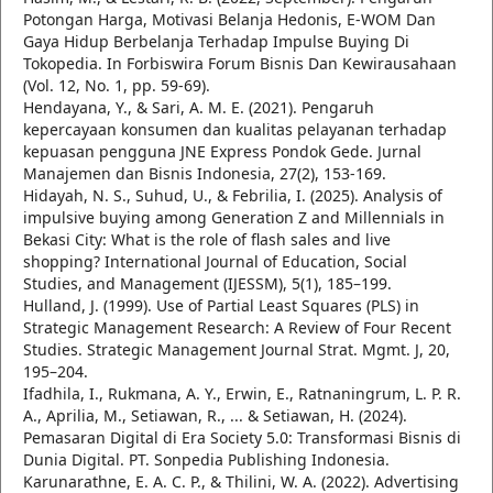
Potongan Harga, Motivasi Belanja Hedonis, E-WOM Dan
Gaya Hidup Berbelanja Terhadap Impulse Buying Di
Tokopedia. In Forbiswira Forum Bisnis Dan Kewirausahaan
(Vol. 12, No. 1, pp. 59-69).
Hendayana, Y., & Sari, A. M. E. (2021). Pengaruh
kepercayaan konsumen dan kualitas pelayanan terhadap
kepuasan pengguna JNE Express Pondok Gede. Jurnal
Manajemen dan Bisnis Indonesia, 27(2), 153-169.
Hidayah, N. S., Suhud, U., & Febrilia, I. (2025). Analysis of
impulsive buying among Generation Z and Millennials in
Bekasi City: What is the role of flash sales and live
shopping? International Journal of Education, Social
Studies, and Management (IJESSM), 5(1), 185–199.
Hulland, J. (1999). Use of Partial Least Squares (PLS) in
Strategic Management Research: A Review of Four Recent
Studies. Strategic Management Journal Strat. Mgmt. J, 20,
195–204.
Ifadhila, I., Rukmana, A. Y., Erwin, E., Ratnaningrum, L. P. R.
A., Aprilia, M., Setiawan, R., ... & Setiawan, H. (2024).
Pemasaran Digital di Era Society 5.0: Transformasi Bisnis di
Dunia Digital. PT. Sonpedia Publishing Indonesia.
Karunarathne, E. A. C. P., & Thilini, W. A. (2022). Advertising