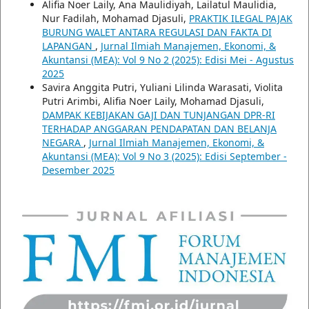
Alifia Noer Laily, Ana Maulidiyah, Lailatul Maulidia,
Nur Fadilah, Mohamad Djasuli,
PRAKTIK ILEGAL PAJAK
BURUNG WALET ANTARA REGULASI DAN FAKTA DI
LAPANGAN
,
Jurnal Ilmiah Manajemen, Ekonomi, &
Akuntansi (MEA): Vol 9 No 2 (2025): Edisi Mei - Agustus
2025
Savira Anggita Putri, Yuliani Lilinda Warasati, Violita
Putri Arimbi, Alifia Noer Laily, Mohamad Djasuli,
DAMPAK KEBIJAKAN GAJI DAN TUNJANGAN DPR-RI
TERHADAP ANGGARAN PENDAPATAN DAN BELANJA
NEGARA
,
Jurnal Ilmiah Manajemen, Ekonomi, &
Akuntansi (MEA): Vol 9 No 3 (2025): Edisi September -
Desember 2025