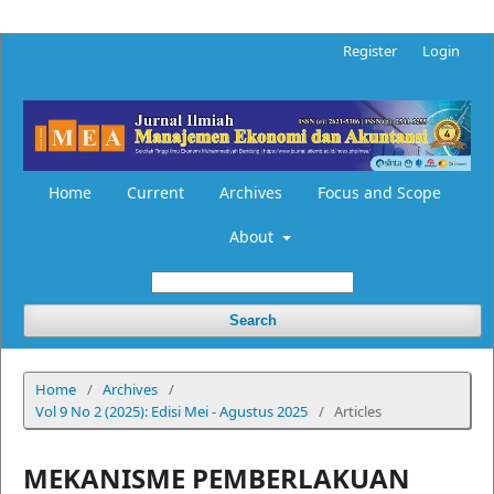
Register
Login
Home
Current
Archives
Focus and Scope
About
Search
Home
/
Archives
/
Vol 9 No 2 (2025): Edisi Mei - Agustus 2025
/
Articles
MEKANISME PEMBERLAKUAN