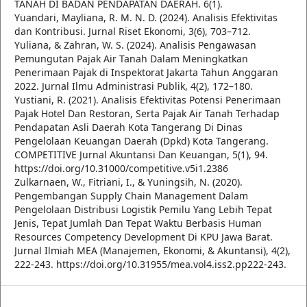
TANAH DI BADAN PENDAPATAN DAERAH. 6(1).
Yuandari, Mayliana, R. M. N. D. (2024). Analisis Efektivitas
dan Kontribusi. Jurnal Riset Ekonomi, 3(6), 703–712.
Yuliana, & Zahran, W. S. (2024). Analisis Pengawasan
Pemungutan Pajak Air Tanah Dalam Meningkatkan
Penerimaan Pajak di Inspektorat Jakarta Tahun Anggaran
2022. Jurnal Ilmu Administrasi Publik, 4(2), 172–180.
Yustiani, R. (2021). Analisis Efektivitas Potensi Penerimaan
Pajak Hotel Dan Restoran, Serta Pajak Air Tanah Terhadap
Pendapatan Asli Daerah Kota Tangerang Di Dinas
Pengelolaan Keuangan Daerah (Dpkd) Kota Tangerang.
COMPETITIVE Jurnal Akuntansi Dan Keuangan, 5(1), 94.
https://doi.org/10.31000/competitive.v5i1.2386
Zulkarnaen, W., Fitriani, I., & Yuningsih, N. (2020).
Pengembangan Supply Chain Management Dalam
Pengelolaan Distribusi Logistik Pemilu Yang Lebih Tepat
Jenis, Tepat Jumlah Dan Tepat Waktu Berbasis Human
Resources Competency Development Di KPU Jawa Barat.
Jurnal Ilmiah MEA (Manajemen, Ekonomi, & Akuntansi), 4(2),
222-243. https://doi.org/10.31955/mea.vol4.iss2.pp222-243.