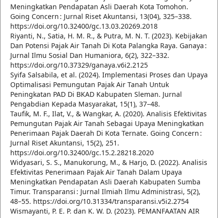
Meningkatkan Pendapatan Asli Daerah Kota Tomohon.
Going Concern : Jurnal Riset Akuntansi, 13(04), 325–338.
https://doi.org/10.32400/gc.13.03.20269.2018
Riyanti, N., Satia, H. M. R., & Putra, M. N. T. (2023). Kebijakan
Dan Potensi Pajak Air Tanah Di Kota Palangka Raya. Ganaya :
Jurnal Ilmu Sosial Dan Humaniora, 6(2), 322–332.
https://doi.org/10.37329/ganaya.v6i2.2125
Syifa Salsabila, et al. (2024). Implementasi Proses dan Upaya
Optimalisasi Pemungutan Pajak Air Tanah Untuk
Peningkatan PAD Di BKAD Kabupaten Sleman. Jurnal
Pengabdian Kepada Masyarakat, 15(1), 37–48.
Taufik, M. F., Ilat, V., & Wangkar, A. (2020). Analisis Efektivitas
Pemungutan Pajak Air Tanah Sebagai Upaya Meningkatkan
Penerimaan Pajak Daerah Di Kota Ternate. Going Concern :
Jurnal Riset Akuntansi, 15(2), 251.
https://doi.org/10.32400/gc.15.2.28218.2020
Widyasari, S. S., Manukorung, M., & Harjo, D. (2022). Analisis
Efektivitas Penerimaan Pajak Air Tanah Dalam Upaya
Meningkatkan Pendapatan Asli Daerah Kabupaten Sumba
Timur. Transparansi : Jurnal Ilmiah Ilmu Administrasi, 5(2),
48–55. https://doi.org/10.31334/transparansi.v5i2.2754
Wismayanti, P. E. P. dan K. W. D. (2023). PEMANFAATAN AIR