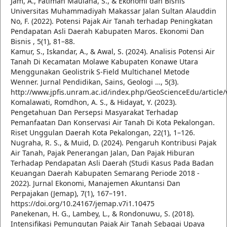
Jam, A., Fatimah Maulana, S., & Ekonomi dan Bisnis
Universitas Muhammadiyah Makassar Jalan Sultan Alauddin
No, F. (2022). Potensi Pajak Air Tanah terhadap Peningkatan
Pendapatan Asli Daerah Kabupaten Maros. Ekonomi Dan
Bisnis , 5(1), 81–88.
Kamur, S., Iskandar, A., & Awal, S. (2024). Analisis Potensi Air
Tanah Di Kecamatan Molawe Kabupaten Konawe Utara
Menggunakan Geolistrik S-Field Multichanel Metode
Wenner. Jurnal Pendidikan, Sains, Geologi …, 5(3).
http://www.jpfis.unram.ac.id/index.php/GeoScienceEdu/article
Komalawati, Romdhon, A. S., & Hidayat, Y. (2023).
Pengetahuan Dan Persepsi Masyarakat Terhadap
Pemanfaatan Dan Konservasi Air Tanah Di Kota Pekalongan.
Riset Unggulan Daerah Kota Pekalongan, 22(1), 1–126.
Nugraha, R. S., & Muid, D. (2024). Pengaruh Kontribusi Pajak
Air Tanah, Pajak Penerangan Jalan, Dan Pajak Hiburan
Terhadap Pendapatan Asli Daerah (Studi Kasus Pada Badan
Keuangan Daerah Kabupaten Semarang Periode 2018 -
2022). Jurnal Ekonomi, Manajemen Akuntansi Dan
Perpajakan (Jemap), 7(1), 167–191.
https://doi.org/10.24167/jemap.v7i1.10475
Panekenan, H. G., Lambey, L., & Rondonuwu, S. (2018).
Intensifikasi Pemungutan Pajak Air Tanah Sebagai Upaya