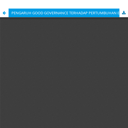
PENGARUH GOOD GOVERNANCE TERHADAP PERTUMBUHAN EKONOMI DI NEGARA ASEAN-5 : PENDEKATAN PANEL ARDL