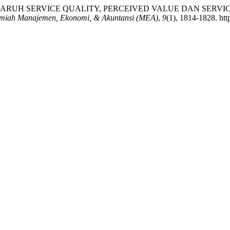
ALISIS PENGARUH SERVICE QUALITY, PERCEIVED VALUE DAN 
Ilmiah Manajemen, Ekonomi, & Akuntansi (MEA)
,
9
(1), 1814-1828. htt