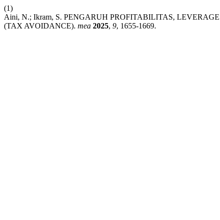
(1)
Aini, N.; Ikram, S. PENGARUH PROFITABILITAS, LE
(TAX AVOIDANCE).
mea
2025
,
9
, 1655-1669.