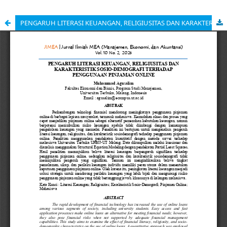
PENGARUH LITERASI KEUANGAN, RELIGIUSITAS DAN KARAKTERISTIK SOSIO-DEMOGRAFI TERHADAP PENGGUNAAN PINJAMAN ONLINE