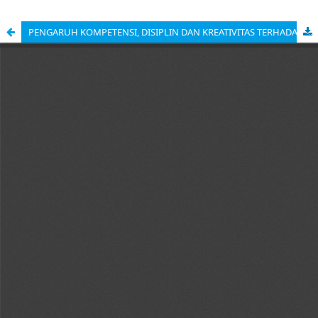
PENGARUH KOMPETENSI, DISIPLIN DAN KREATIVITAS TERHADAP KINERJA GURU SDIT PERMATA MEDAN