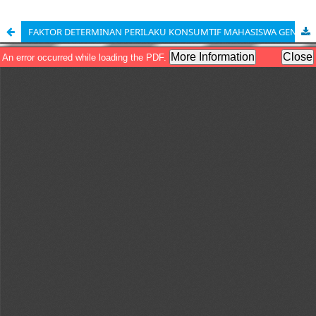
FAKTOR DETERMINAN PERILAKU KONSUMTIF MAHASISWA GEN Z : LITERASI KEUANGAN, E-WALLET, ADVERTISING EXPOSURE DAN SELF-CONTROL